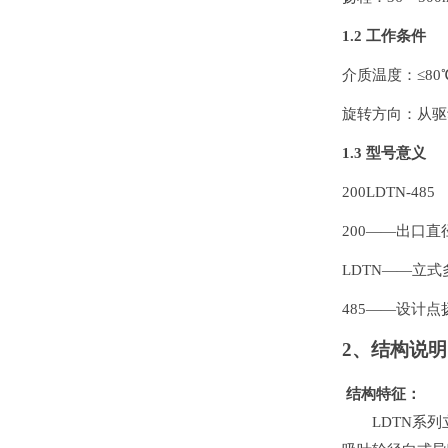
1.2
工作条件
介质温度：≤80
旋转方向：从驱
1.3
型号意义
200LDTN-485
200
——出口直径
LDTN
——立式
485
——设计点扬
2
、结构说明
结构特征：
LDTN系列