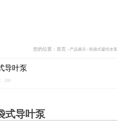
您的位置：
首页
»
产品展示
»
筒袋式凝结水泵
式导叶泵
气：
288
袋式导叶泵