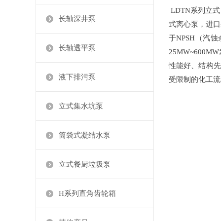
LDTN系列立
长轴深井泵
式
离心泵，进口
于NPSH（汽
长轴透平泵
25MW~600
性能好、结构先
液下排污泵
受限制的化工流
立式集水坑泵
筒袋式凝结水泵
立式餐厨垃圾泵
H系列直角齿轮箱