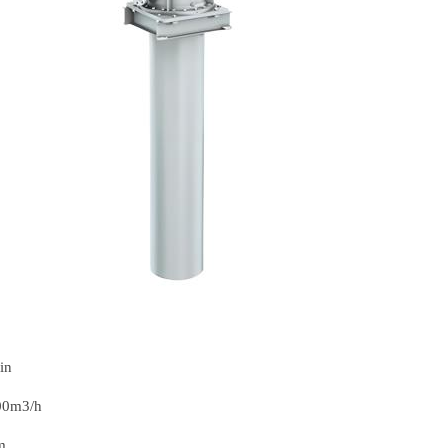
in
0m3/h
m