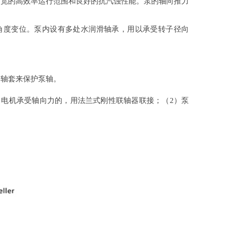
有宽的高效率运行范围和良好的抗汽蚀性能。泵的轴向推力
多角度变位。泵内设有多处水润滑轴承，用以承受转子径向
轴套来保护泵轴。
）电机承受轴向力的，用法兰式刚性联轴器联接；（2）泵